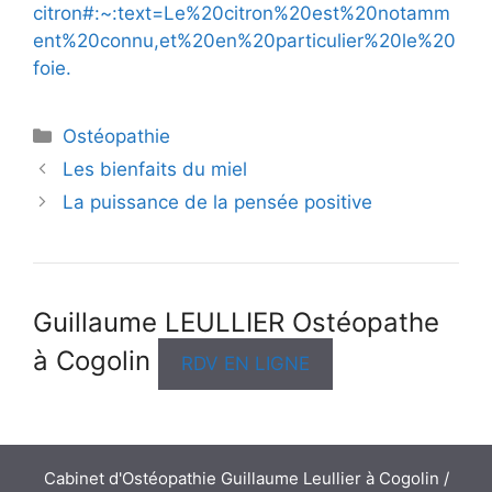
citron#:~:text=Le%20citron%20est%20notamm
ent%20connu,et%20en%20particulier%20le%20
foie.
Catégories
Ostéopathie
Les bienfaits du miel
La puissance de la pensée positive
Guillaume LEULLIER Ostéopathe
à Cogolin
RDV EN LIGNE
Cabinet d'Ostéopathie Guillaume Leullier à Cogolin /