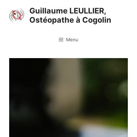
Aller
Guillaume LEULLIER,
au
Ostéopathe à Cogolin
contenu
Menu